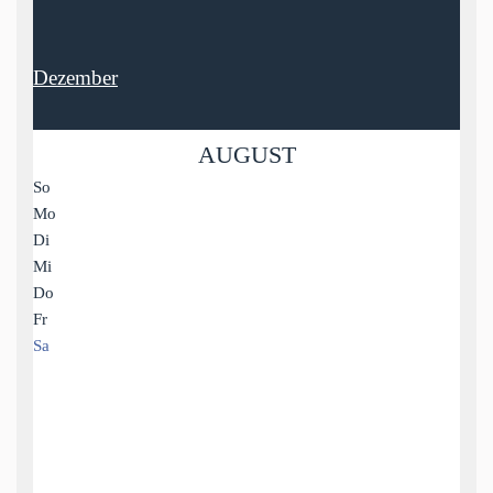
Dezember
AUGUST
So
Mo
Di
Mi
Do
Fr
Sa