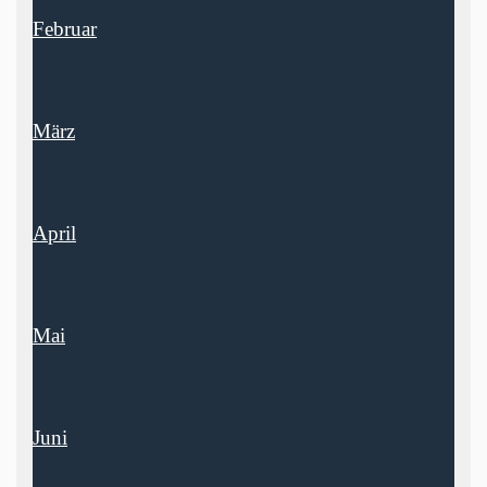
Februar
März
April
Mai
Juni