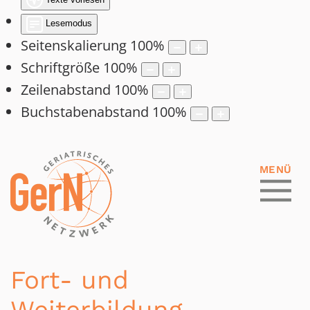
Lesemodus
Seitenskalierung
100
%
Schriftgröße
100
%
Zeilenabstand
100
%
Buchstabenabstand
100
%
Fort- und
Weiterbildung